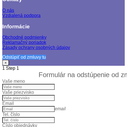
O nás
Vzdialená podpora
Informácie
Obchodné podmienky
Reklamačný poriadok
Zásady ochrany osobných údajov
Odstúpiť od zmluvy tu
×
1
Step 1
Formulá
r na odstúpenie od z
Vaše meno
Vaše priezvisko
Email
email
Tel. číslo
Číslo objednávky