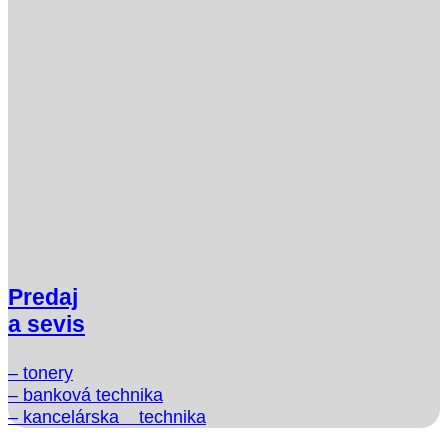
Predaj
a sevis
– tonery
– banková technika
– kancelárska technika