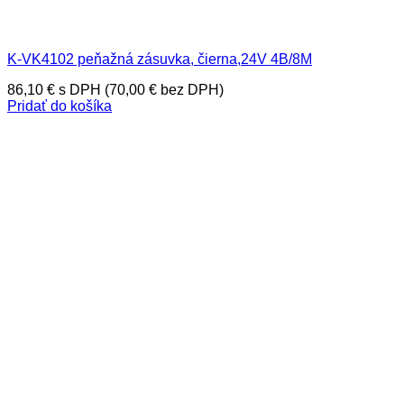
K-VK4102 peňažná zásuvka, čierna,24V 4B/8M
86,10
€
s DPH (
70,00
€
bez DPH)
Pridať do košíka