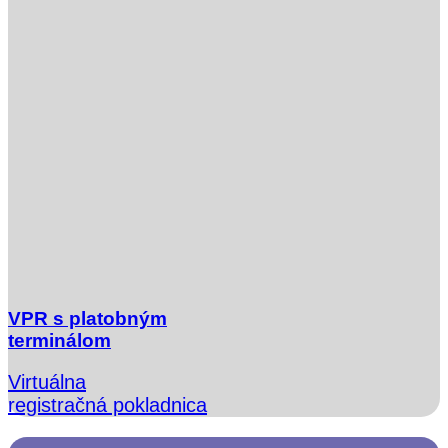
VPR s platobným
terminálom
Virtuálna
registračná pokladnica