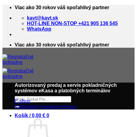
Skip
Viac ako 30 rokov váš spoľahlivý partner
to
kavt@kavt.sk
content
HOT-LINE NON-STOP +421 905 136 545
WhatsApp
Viac ako 30 rokov váš spoľahlivý partner
Autorizovaný predaj a servis pokladničných
systémov eKasa a platobných terminálov
Hľadať:
E-shop
Krátkodobý prenájom eKasa
Košík /
0,00
€
0