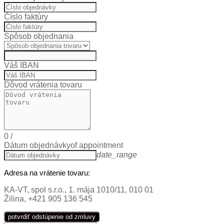
Číslo faktúry
Spôsob objednania
Váš IBAN
Dôvod vrátenia tovaru
0
/
Dátum objednávky
of appointment
date_range
Adresa na vrátenie tovaru:
KA-VT, spol s.r.o., 1. mája 1010/11, 010 01
Žilina, +421 905 136 545
potvrdiť odstúpenie od zmluvy