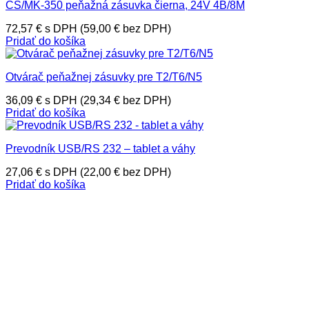
CS/MK-350 peňažná zásuvka čierna, 24V 4B/8M
72,57
€
s DPH (
59,00
€
bez DPH)
Pridať do košíka
Otvárač peňažnej zásuvky pre T2/T6/N5
36,09
€
s DPH (
29,34
€
bez DPH)
Pridať do košíka
Prevodník USB/RS 232 – tablet a váhy
27,06
€
s DPH (
22,00
€
bez DPH)
Pridať do košíka