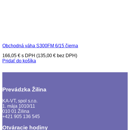
Obchodná váha S300FM 6/15 čierna
166,05
€
s DPH (
135,00
€
bez DPH)
Pridať do košíka
Prevádzka Žilina
KA-VT, spol s.r.o.
1. mája 1010/11
010 01 Žilina
+421 905 136 545
Otváracie hodiny