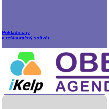
Pokladničný
a reštauračný softvér