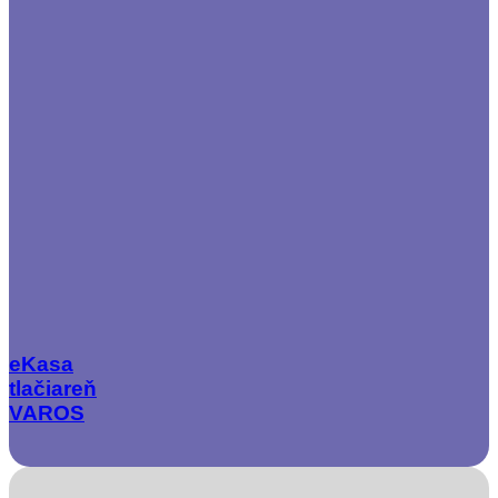
eKasa
tlačiareň
VAROS