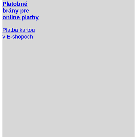
Platobné
brány pre
online platby
Platba kartou
v E-shopoch